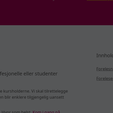
Innhol
Forelesn
fesjonelle eller studenter
Forelese
e kursholderne. Vi skal tilrettelegge
 blir enklere tilgjengelig uansett
. Hvor som helst.
Kom i gang nå