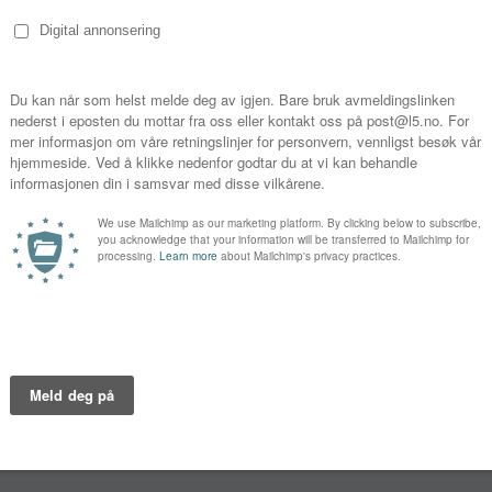
Episo
g"
1
2
3
4