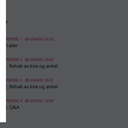
der
EPISODE: 1
LENGDE: 02:25
Trailer
EPISODE: 2
LENGDE: 23:42
1. Rehab av kne og ankel
EPISODE: 3
LENGDE: 26:22
2. Rehab av kne og ankel
EPISODE: 4
LENGDE: 12:00
3. Q&A