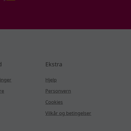
d
Ekstra
inger
Hjelp
re
Personvern
Cookies
Vilkår og betingelser