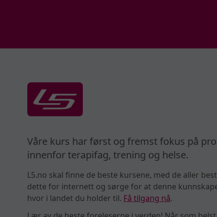
Våre kurs har først og fremst fokus på pro
innenfor terapifag, trening og helse.
L5.no skal finne de beste kursene, med de aller best
dette for internett og sørge for at denne kunnskapen
hvor i landet du holder til.
Få tilgang nå
.
Lær av de beste foreleserne i verden! Når som helst