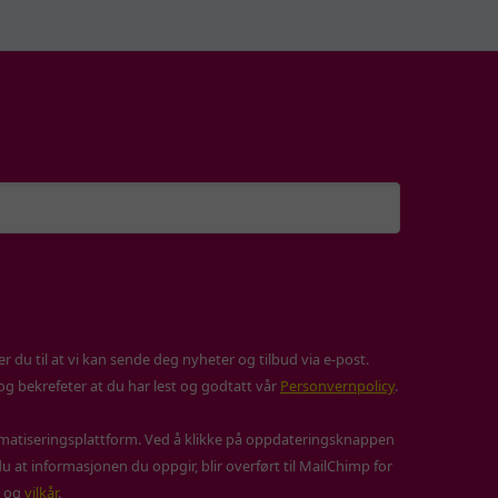
 du til at vi kan sende deg nyheter og tilbud via e-post.
 og bekrefeter at du har lest og godtatt vår
Personvernpolicy
.
atiseringsplattform. Ved å klikke på oppdateringsknappen
u at informasjonen du oppgir, blir overført til MailChimp for
og
vilkår
.