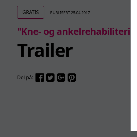
GRATIS
PUBLISERT 25.04.2017
"Kne- og ankelrehabiliterin
Trailer
Del på: