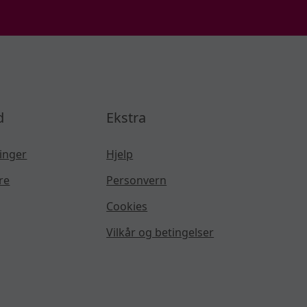
d
Ekstra
inger
Hjelp
re
Personvern
Cookies
Vilkår og betingelser