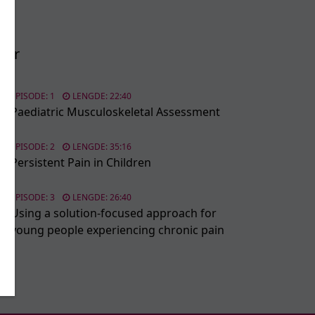
der
EPISODE: 1
LENGDE: 22:40
Paediatric Musculoskeletal Assessment
EPISODE: 2
LENGDE: 35:16
Persistent Pain in Children
EPISODE: 3
LENGDE: 26:40
Using a solution-focused approach for
young people experiencing chronic pain