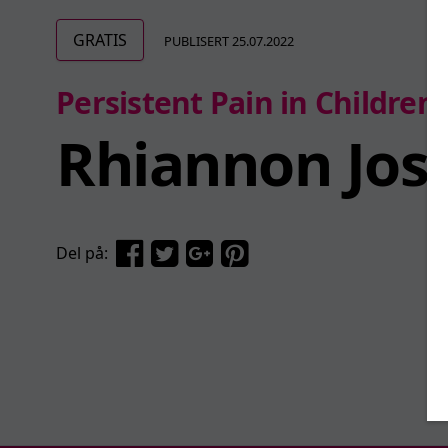
GRATIS
PUBLISERT 25.07.2022
Persistent Pain in Children
Rhiannon Josli
Del på: