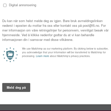
Episo
n Trailer
1
2
3