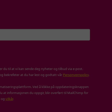
 du til at vi kan sende deg nyheter og tilbud via e-post.
 og bekrefeter at du har lest og godtatt vår
Personvernpolicy
.
atiseringsplattform. Ved å klikke på oppdateringsknappen
u at informasjonen du oppgir, blir overført til MailChimp for
og
vilkår
.