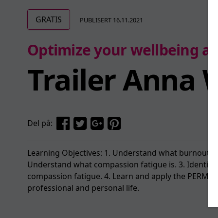
GRATIS
PUBLISERT 16.11.2021
Optimize your wellbeing a
Trailer Anna
Del på:
Learning Objectives: 1. Understand what burnout is 
Understand what compassion fatigue is. 3. Identif
compassion fatigue. 4. Learn and apply the PERMA 
professional and personal life.