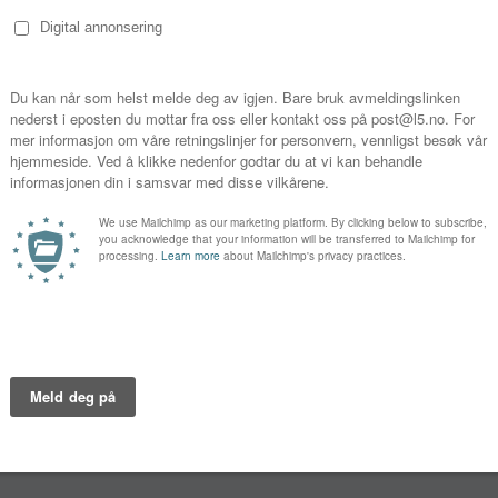
Episo
nd prevent burnout
 Wong
1
2
3
and the contributors to burnout. 2.
y signs and symptoms of burnout and
model of wellbeing in your