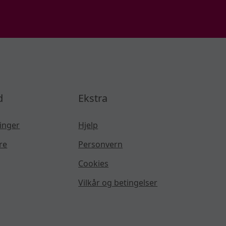
d
Ekstra
inger
Hjelp
re
Personvern
Cookies
Vilkår og betingelser