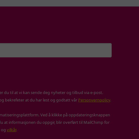
 du til at vi kan sende deg nyheter og tilbud via e-post.
 og bekrefeter at du har lest og godtatt vår
Personvernpolicy
.
atiseringsplattform. Ved å klikke på oppdateringsknappen
u at informasjonen du oppgir, blir overført til MailChimp for
og
vilkår
.