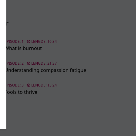
der
EPISODE: 1
LENGDE: 16:34
What is burnout
EPISODE: 2
LENGDE: 21:37
Understanding compassion fatigue
EPISODE: 3
LENGDE: 13:24
Tools to thrive