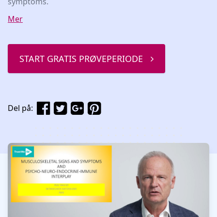
symptoms.
Mer
START GRATIS PRØVEPERIODE
Del på:
Watch our video to learn more