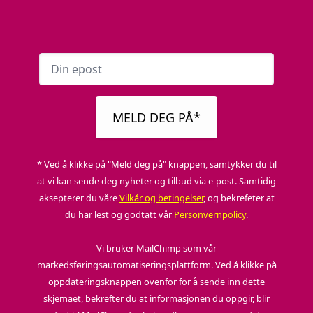
10
EPISODE: 10
LENGDE: 02:29
9. Rehabilitation of the stiff shoulder
11
EPISODE: 11
LENGDE: 03:44
10. Rehabilitation sport injuries
MELD DEG PÅ*
12
EPISODE: 12
LENGDE: 12:27
11. Hands on treatment techniques
* Ved å klikke på "Meld deg på" knappen, samtykker du til
13
EPISODE: 13
LENGDE: 03:36
at vi kan sende deg nyheter og tilbud via e-post. Samtidig
12. Taping techniques
aksepterer du våre
Vilkår og betingelser
, og bekrefeter at
du har lest og godtatt vår
Personvernpolicy
.
14
EPISODE: 14
LENGDE: 06:06
13. When is surgery needed?
Vi bruker MailChimp som vår
markedsføringsautomatiseringsplattform. Ved å klikke på
15
EPISODE: 15
LENGDE: 03:03
oppdateringsknappen ovenfor for å sende inn dette
14. Can we trust MRI and ultrasound
skjemaet, bekrefter du at informasjonen du oppgir, blir
findings?