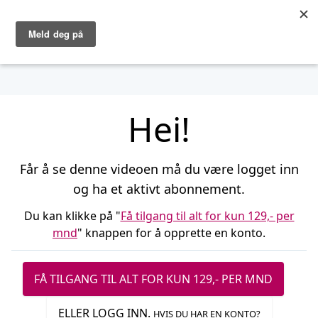
Logg inn
Open main menu
Hei!
Får å se denne videoen må du være logget inn
og ha et aktivt abonnement.
Du kan klikke på "
Få tilgang til alt for kun 129,- per
mnd
" knappen for å opprette en konto.
FÅ TILGANG TIL ALT FOR KUN 129,- PER MND
ELLER LOGG INN.
HVIS DU HAR EN KONTO?