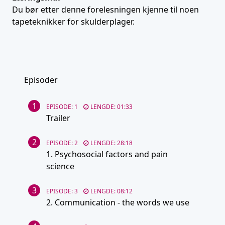
Du bør etter denne forelesningen kjenne til noen
tapeteknikker for skulderplager.
Episoder
1
EPISODE: 1
LENGDE: 01:33
Trailer
2
EPISODE: 2
LENGDE: 28:18
1. Psychosocial factors and pain
science
3
EPISODE: 3
LENGDE: 08:12
2. Communication - the words we use