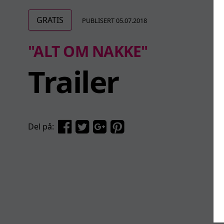
GRATIS
PUBLISERT 05.07.2018
"ALT OM NAKKE"
Trailer
Del på: