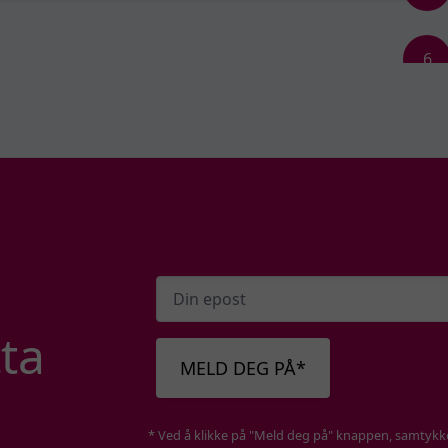
6
7
8
9
ta
MELD DEG PÅ*
10
* Ved å klikke på "Meld deg på" knappen, samtykker