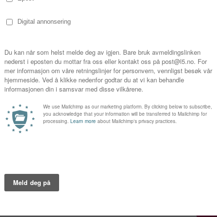
Episo
1
2
3
4
5