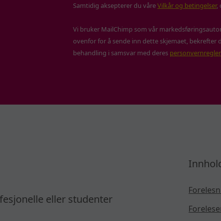
Samtidig aksepterer du våre
Vilkår og betingelser
,
11
Vi bruker MailChimp som vår markedsføringsautom
ovenfor for å sende inn dette skjemaet, bekrefter d
12
behandling i samsvar med deres
personvernregler
13
14
Innhol
15
Forelesn
fesjonelle eller studenter
Forelese